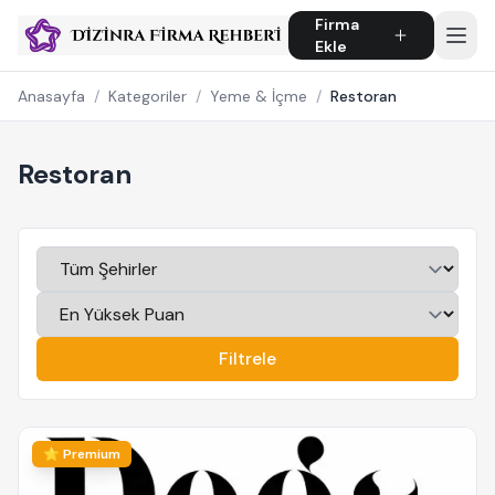
Firma
Ekle
Anasayfa
/
Kategoriler
/
Yeme & İçme
/
Restoran
Restoran
Filtrele
⭐ Premium