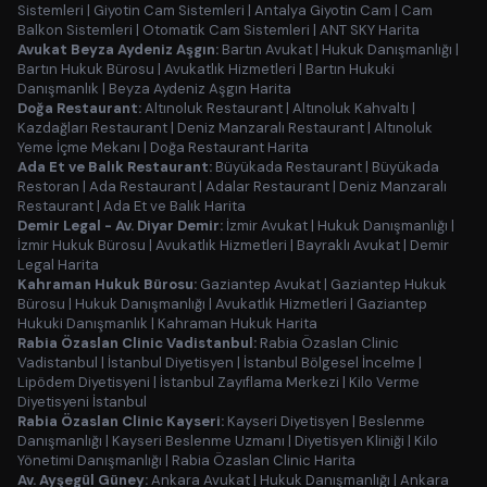
Sistemleri
|
Giyotin Cam Sistemleri
|
Antalya Giyotin Cam
|
Cam
Balkon Sistemleri
|
Otomatik Cam Sistemleri
|
ANT SKY Harita
Avukat Beyza Aydeniz Aşgın:
Bartın Avukat
|
Hukuk Danışmanlığı
|
Bartın Hukuk Bürosu
|
Avukatlık Hizmetleri
|
Bartın Hukuki
Danışmanlık
|
Beyza Aydeniz Aşgın Harita
Doğa Restaurant:
Altınoluk Restaurant
|
Altınoluk Kahvaltı
|
Kazdağları Restaurant
|
Deniz Manzaralı Restaurant
|
Altınoluk
Yeme İçme Mekanı
|
Doğa Restaurant Harita
Ada Et ve Balık Restaurant:
Büyükada Restaurant
|
Büyükada
Restoran
|
Ada Restaurant
|
Adalar Restaurant
|
Deniz Manzaralı
Restaurant
|
Ada Et ve Balık Harita
Demir Legal - Av. Diyar Demir:
İzmir Avukat
|
Hukuk Danışmanlığı
|
İzmir Hukuk Bürosu
|
Avukatlık Hizmetleri
|
Bayraklı Avukat
|
Demir
Legal Harita
Kahraman Hukuk Bürosu:
Gaziantep Avukat
|
Gaziantep Hukuk
Bürosu
|
Hukuk Danışmanlığı
|
Avukatlık Hizmetleri
|
Gaziantep
Hukuki Danışmanlık
|
Kahraman Hukuk Harita
Rabia Özaslan Clinic Vadistanbul:
Rabia Özaslan Clinic
Vadistanbul
|
İstanbul Diyetisyen
|
İstanbul Bölgesel İncelme
|
Lipödem Diyetisyeni
|
İstanbul Zayıflama Merkezi
|
Kilo Verme
Diyetisyeni İstanbul
Rabia Özaslan Clinic Kayseri:
Kayseri Diyetisyen
|
Beslenme
Danışmanlığı
|
Kayseri Beslenme Uzmanı
|
Diyetisyen Kliniği
|
Kilo
Yönetimi Danışmanlığı
|
Rabia Özaslan Clinic Harita
Av. Ayşegül Güney:
Ankara Avukat
|
Hukuk Danışmanlığı
|
Ankara