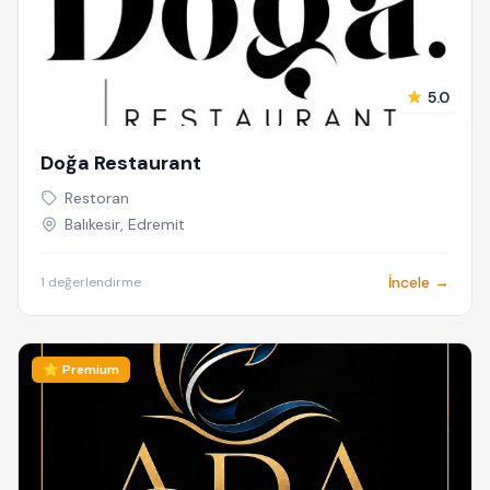
5.0
Doğa Restaurant
Restoran
Balıkesir, Edremit
İncele →
1 değerlendirme
⭐ Premium