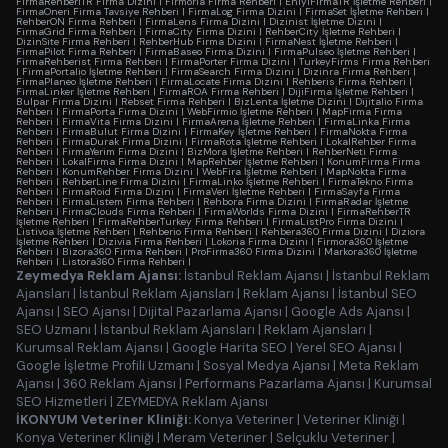
FirmaRehberiTR Firma Dizini
|
Firmoria Firma Rehberi
|
EniyiFirmaTR İşletme Rehberi
|
FirmaOneri Firma Tavsiye Rehberi
|
FirmaLog Firma Dizini
|
FirmaSet İşletme Rehberi
|
RehberON Firma Rehberi
|
FirmaLens Firma Dizini
|
Dizinist İşletme Dizini
|
FirmaGrid Firma Rehberi
|
FirmaCity Firma Dizini
|
RehberCity İşletme Rehberi
|
DizinSite Firma Rehberi
|
RehberHub Firma Dizini
|
FirmaNest İşletme Rehberi
|
FirmaPilot Firma Rehberi
|
FirmaBaseo Firma Dizini
|
FirmaPulseo İşletme Rehberi
|
FirmaRehberist Firma Rehberi
|
FirmaPorter Firma Dizini
|
TurkeyFirms Firma Rehberi
|
FirmaPortalio İşletme Rehberi
|
FirmaSearch Firma Dizini
|
Dizinra Firma Rehberi
|
FirmaPlaneo İşletme Rehberi
|
FirmaLocate Firma Dizini
|
Rehberis Firma Rehberi
|
FirmaLinker İşletme Rehberi
|
FirmaROA Firma Rehberi
|
DijiFirma İşletme Rehberi
|
Bulpar Firma Dizini
|
Rebset Firma Rehberi
|
BizLenta İşletme Dizini
|
Dijitalio Firma
Rehberi
|
FirmaPorta Firma Dizini
|
WebFirmio İşletme Rehberi
|
MapFirma Firma
Rehberi
|
FirmaVita Firma Dizini
|
FirmaArena İşletme Rehberi
|
FirmaLinka Firma
Rehberi
|
FirmaBulut Firma Dizini
|
FirmaKey İşletme Rehberi
|
FirmaNokta Firma
Rehberi
|
FirmaDurak Firma Dizini
|
FirmaRota İşletme Rehberi
|
LokalRehber Firma
Rehberi
|
FirmaYerim Firma Dizini
|
BizMora İşletme Rehberi
|
RehberNeti Firma
Rehberi
|
LokalFirma Firma Dizini
|
MapRehber İşletme Rehberi
|
KonumFirma Firma
Rehberi
|
KonumRehber Firma Dizini
|
WebFira İşletme Rehberi
|
MapNokta Firma
Rehberi
|
RehberLine Firma Dizini
|
FirmaLinko İşletme Rehberi
|
FirmaTekno Firma
Rehberi
|
FirmaRoid Firma Dizini
|
FirmaVeri İşletme Rehberi
|
FirmaSayfa Firma
Rehberi
|
FirmaListem Firma Rehberi
|
Rehbora Firma Dizini
|
FirmaRadar İşletme
Rehberi
|
FirmaClouds Firma Rehberi
|
FirmaWorlds Firma Dizini
|
FirmaRehberTR
İşletme Rehberi
|
FirmaRehberTurkey Firma Rehberi
|
FirmaListPro Firma Dizini
|
Listivoa İşletme Rehberi
|
Rehberio Firma Rehberi
|
Rehbera360 Firma Dizini
|
Diziora
İşletme Rehberi
|
Dizivia Firma Rehberi
|
Lokoria Firma Dizini
|
Firmora360 İşletme
Rehberi
|
Bizora360 Firma Rehberi
|
ProFirma360 Firma Dizini
|
Markora360 İşletme
Rehberi
|
Listora360 Firma Rehberi
|
Zeymedya Reklam Ajansı:
İstanbul Reklam Ajansı
|
İstanbul Reklam
Ajansları
|
İstanbul Reklam Ajansları
|
Reklam Ajansı
|
İstanbul SEO
Ajansı
|
SEO Ajansı
|
Dijital Pazarlama Ajansı
|
Google Ads Ajansı
|
SEO Uzmanı
|
İstanbul Reklam Ajansları
|
Reklam Ajansları
|
Kurumsal Reklam Ajansı
|
Google Harita SEO
|
Yerel SEO Ajansı
|
Google İşletme Profili Uzmanı
|
Sosyal Medya Ajansı
|
Meta Reklam
Ajansı
|
360 Reklam Ajansı
|
Performans Pazarlama Ajansı
|
Kurumsal
SEO Hizmetleri
|
ZEYMEDYA Reklam Ajansı
İKONYUM Veteriner Kliniği:
Konya Veteriner
|
Veteriner Kliniği
|
Konya Veteriner Kliniği
|
Meram Veteriner
|
Selçuklu Veteriner
|