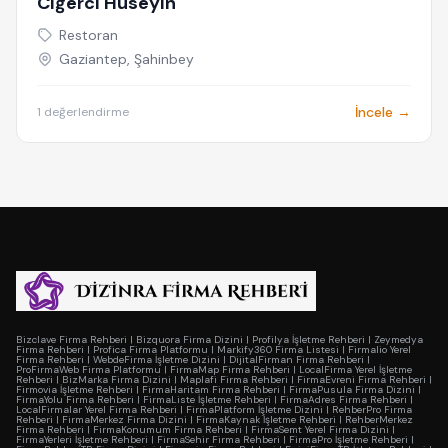
Ciğerci Hüseyin
Restoran
Gaziantep, Şahinbey
İncele →
1 değerlendirme
Bizclave Firma Rehberi
|
Bizquora Firma Dizini
|
Profilya İşletme Rehberi
|
Zeymedya
Firma Rehberi
|
Profica Firma Platformu
|
Markify360 Firma Listesi
|
Firmalio Yerel
Firma Rehberi
|
WebdeFirma İşletme Dizini
|
DijitalFirman Firma Rehberi
|
ProFirmaWeb Firma Platformu
|
FirmaMap Firma Rehberi
|
LocalFirma Yerel İşletme
Rehberi
|
BizMarka Firma Dizini
|
Maplafi Firma Rehberi
|
FirmaEvreni Firma Rehberi
|
Firmovia İşletme Rehberi
|
FirmaHaritam Firma Rehberi
|
FirmaPusula Firma Dizini
|
FirmaYolu Firma Rehberi
|
FirmaListe İşletme Rehberi
|
FirmaAdres Firma Rehberi
|
LocalFirmalar Yerel Firma Rehberi
|
FirmaPlatform İşletme Dizini
|
RehberPro Firma
Rehberi
|
FirmaMerkez Firma Dizini
|
FirmaKaynak İşletme Rehberi
|
RehberMerkez
Firma Rehberi
|
FirmaKonumum Firma Rehberi
|
FirmaSemt Yerel Firma Dizini
|
FirmaYerleri İşletme Rehberi
|
FirmaSehir Firma Rehberi
|
FirmaPro İşletme Rehberi
|