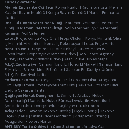
Karatay Veteriner
Manoir Enchante Coiffeur:
Konya Kuaför
|
Kadın Kuaförü
|
Meram
Kuaför
|
Bayan Kuaförü
|
Konya Bayan Kuaförü
|
Manoir Enchante
Harita
Resul Ülkümen Veteriner Kliniği:
Karaman Veteriner
|
Veteriner
Kliniği
|
Karaman Veteriner Kliniği
|
Acil Veteriner
|
7/24 Veteriner
|
Karaman Acil Veteriner
Lotus Proje:
Konya Proje Ofisi
|
Proje Ofisleri
|
Konya Mimarlık Ofisi
|
İç Mimarlık Hizmetleri
|
Konya İç Dekorasyon
|
Lotus Proje Harita
Best House Turkey:
Real Estate Turkey
|
Turkey Property
Consultant
|
Property Investment Turkey
|
Real Estate Agency
Turkey
|
Property Advisor Turkey
|
Best House Turkey Maps
A.L.Ç. Endüstriyel:
Samsun İkinci El
|
İkinci El Market
|
Samsun İkinci
El Market
|
Sıfır ve İkinci El Ürünler
|
Samsun Endüstriyel Ürünler
|
A.L.Ç. Endüstriyel Harita
Endura Sakarya:
Sakarya Cam Filmi
|
Oto Cam Filmi
|
Araç Cam
Filmi Uygulaması
|
Profesyonel Cam Filmi
|
Sakarya Oto Cam Filmi
|
Endura Sakarya Harita
Çağlayan Hukuk Danışmanlık:
Şanlıurfa Avukat
|
Hukuk
Danışmanlığı
|
Şanlıurfa Hukuk Bürosu
|
Avukatlık Hizmetleri
|
Şanlıurfa Hukuki Danışmanlık
|
Çağlayan Hukuk Harita
Adagarden Flowers:
Sakarya Çiçekçi
|
Çiçek Siparişi
|
Sakarya
Çiçek Siparişi
|
Online Çiçek Gönderimi
|
Adapazarı Çiçekçi
|
Adagarden Flowers Harita
ANT SKY Tente & Giyotin Cam Sistemleri:
Antalya Cam