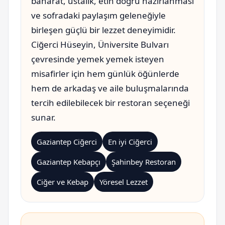
baharat, ustalık, etin doğru hazırlanması
ve sofradaki paylaşım geleneğiyle
birleşen güçlü bir lezzet deneyimidir.
Ciğerci Hüseyin, Üniversite Bulvarı
çevresinde yemek yemek isteyen
misafirler için hem günlük öğünlerde
hem de arkadaş ve aile buluşmalarında
tercih edilebilecek bir restoran seçeneği
sunar.
Gaziantep Ciğerci
En iyi Ciğerci
Gaziantep Kebapçı
Şahinbey Restoran
Ciğer ve Kebap
Yöresel Lezzet