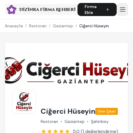
Firma
Ekle
Anasayfa
/
Restoran
/
Gaziantep
/
Ciğerci Hüseyin
Ciğerci Hüseyin
Öne Çıkan
Restoran
•
Gaziantep
•
Şahinbey
5.0 (1 değerlendirme)