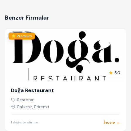
Benzer Firmalar
⭐ Premium
5.0
Doğa Restaurant
Restoran
Balıkesir, Edremit
İncele →
1 değerlendirme