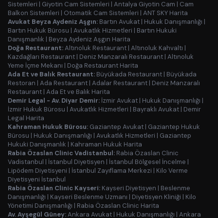
Sistemleri
|
Giyotin Cam Sistemleri
|
Antalya Giyotin Cam
|
Cam
Balkon Sistemleri
|
Otomatik Cam Sistemleri
|
ANT SKY Harita
Avukat Beyza Aydeniz Aşgın:
Bartın Avukat
|
Hukuk Danışmanlığı
|
Bartın Hukuk Bürosu
|
Avukatlık Hizmetleri
|
Bartın Hukuki
Danışmanlık
|
Beyza Aydeniz Aşgın Harita
Doğa Restaurant:
Altınoluk Restaurant
|
Altınoluk Kahvaltı
|
Kazdağları Restaurant
|
Deniz Manzaralı Restaurant
|
Altınoluk
Yeme İçme Mekanı
|
Doğa Restaurant Harita
Ada Et ve Balık Restaurant:
Büyükada Restaurant
|
Büyükada
Restoran
|
Ada Restaurant
|
Adalar Restaurant
|
Deniz Manzaralı
Restaurant
|
Ada Et ve Balık Harita
Demir Legal - Av. Diyar Demir:
İzmir Avukat
|
Hukuk Danışmanlığı
|
İzmir Hukuk Bürosu
|
Avukatlık Hizmetleri
|
Bayraklı Avukat
|
Demir
Legal Harita
Kahraman Hukuk Bürosu:
Gaziantep Avukat
|
Gaziantep Hukuk
Bürosu
|
Hukuk Danışmanlığı
|
Avukatlık Hizmetleri
|
Gaziantep
Hukuki Danışmanlık
|
Kahraman Hukuk Harita
Rabia Özaslan Clinic Vadistanbul:
Rabia Özaslan Clinic
Vadistanbul
|
İstanbul Diyetisyen
|
İstanbul Bölgesel İncelme
|
Lipödem Diyetisyeni
|
İstanbul Zayıflama Merkezi
|
Kilo Verme
Diyetisyeni İstanbul
Rabia Özaslan Clinic Kayseri:
Kayseri Diyetisyen
|
Beslenme
Danışmanlığı
|
Kayseri Beslenme Uzmanı
|
Diyetisyen Kliniği
|
Kilo
Yönetimi Danışmanlığı
|
Rabia Özaslan Clinic Harita
Av. Ayşegül Güney:
Ankara Avukat
|
Hukuk Danışmanlığı
|
Ankara