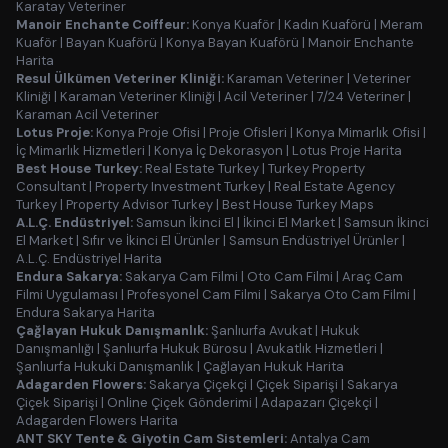
Karatay Veteriner
Manoir Enchante Coiffeur:
Konya Kuaför
|
Kadın Kuaförü
|
Meram
Kuaför
|
Bayan Kuaförü
|
Konya Bayan Kuaförü
|
Manoir Enchante
Harita
Resul Ülkümen Veteriner Kliniği:
Karaman Veteriner
|
Veteriner
Kliniği
|
Karaman Veteriner Kliniği
|
Acil Veteriner
|
7/24 Veteriner
|
Karaman Acil Veteriner
Lotus Proje:
Konya Proje Ofisi
|
Proje Ofisleri
|
Konya Mimarlık Ofisi
|
İç Mimarlık Hizmetleri
|
Konya İç Dekorasyon
|
Lotus Proje Harita
Best House Turkey:
Real Estate Turkey
|
Turkey Property
Consultant
|
Property Investment Turkey
|
Real Estate Agency
Turkey
|
Property Advisor Turkey
|
Best House Turkey Maps
A.L.Ç. Endüstriyel:
Samsun İkinci El
|
İkinci El Market
|
Samsun İkinci
El Market
|
Sıfır ve İkinci El Ürünler
|
Samsun Endüstriyel Ürünler
|
A.L.Ç. Endüstriyel Harita
Endura Sakarya:
Sakarya Cam Filmi
|
Oto Cam Filmi
|
Araç Cam
Filmi Uygulaması
|
Profesyonel Cam Filmi
|
Sakarya Oto Cam Filmi
|
Endura Sakarya Harita
Çağlayan Hukuk Danışmanlık:
Şanlıurfa Avukat
|
Hukuk
Danışmanlığı
|
Şanlıurfa Hukuk Bürosu
|
Avukatlık Hizmetleri
|
Şanlıurfa Hukuki Danışmanlık
|
Çağlayan Hukuk Harita
Adagarden Flowers:
Sakarya Çiçekçi
|
Çiçek Siparişi
|
Sakarya
Çiçek Siparişi
|
Online Çiçek Gönderimi
|
Adapazarı Çiçekçi
|
Adagarden Flowers Harita
ANT SKY Tente & Giyotin Cam Sistemleri:
Antalya Cam