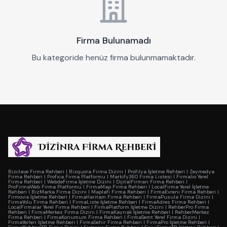
Firma Bulunamadı
Bu kategoride henüz firma bulunmamaktadır.
Bizclave Firma Rehberi
|
Bizquora Firma Dizini
|
Profilya İşletme Rehberi
|
Zeymedya
Firma Rehberi
|
Profica Firma Platformu
|
Markify360 Firma Listesi
|
Firmalio Yerel
Firma Rehberi
|
WebdeFirma İşletme Dizini
|
DijitalFirman Firma Rehberi
|
ProFirmaWeb Firma Platformu
|
FirmaMap Firma Rehberi
|
LocalFirma Yerel İşletme
Rehberi
|
BizMarka Firma Dizini
|
Maplafi Firma Rehberi
|
FirmaEvreni Firma Rehberi
|
Firmovia İşletme Rehberi
|
FirmaHaritam Firma Rehberi
|
FirmaPusula Firma Dizini
|
FirmaYolu Firma Rehberi
|
FirmaListe İşletme Rehberi
|
FirmaAdres Firma Rehberi
|
LocalFirmalar Yerel Firma Rehberi
|
FirmaPlatform İşletme Dizini
|
RehberPro Firma
Rehberi
|
FirmaMerkez Firma Dizini
|
FirmaKaynak İşletme Rehberi
|
RehberMerkez
Firma Rehberi
|
FirmaKonumum Firma Rehberi
|
FirmaSemt Yerel Firma Dizini
|
FirmaYerleri İşletme Rehberi
|
FirmaSehir Firma Rehberi
|
FirmaPro İşletme Rehberi
|