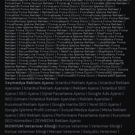
FirmaRehberiTR Firma Dizini
|
Firmoria Firma Rehberi
|
EniyiFirmaTR İşletme Rehberi
|
FirmaOneri Firma Tavsiye Rehberi
|
FirmaLog Firma Dizini
|
FirmaSet İşletme Rehberi
|
RehberON Firma Rehberi
|
FirmaLens Firma Dizini
|
Dizinist İşletme Dizini
|
FirmaGrid Firma Rehberi
|
FirmaCity Firma Dizini
|
RehberCity İşletme Rehberi
|
DizinSite Firma Rehberi
|
RehberHub Firma Dizini
|
FirmaNest İşletme Rehberi
|
FirmaPilot Firma Rehberi
|
FirmaBaseo Firma Dizini
|
FirmaPulseo İşletme Rehberi
|
FirmaRehberist Firma Rehberi
|
FirmaPorter Firma Dizini
|
TurkeyFirms Firma Rehberi
|
FirmaPortalio İşletme Rehberi
|
FirmaSearch Firma Dizini
|
Dizinra Firma Rehberi
|
FirmaPlaneo İşletme Rehberi
|
FirmaLocate Firma Dizini
|
Rehberis Firma Rehberi
|
FirmaLinker İşletme Rehberi
|
FirmaROA Firma Rehberi
|
DijiFirma İşletme Rehberi
|
Bulpar Firma Dizini
|
Rebset Firma Rehberi
|
BizLenta İşletme Dizini
|
Dijitalio Firma
Rehberi
|
FirmaPorta Firma Dizini
|
WebFirmio İşletme Rehberi
|
MapFirma Firma
Rehberi
|
FirmaVita Firma Dizini
|
FirmaArena İşletme Rehberi
|
FirmaLinka Firma
Rehberi
|
FirmaBulut Firma Dizini
|
FirmaKey İşletme Rehberi
|
FirmaNokta Firma
Rehberi
|
FirmaDurak Firma Dizini
|
FirmaRota İşletme Rehberi
|
LokalRehber Firma
Rehberi
|
FirmaYerim Firma Dizini
|
BizMora İşletme Rehberi
|
RehberNeti Firma
Rehberi
|
LokalFirma Firma Dizini
|
MapRehber İşletme Rehberi
|
KonumFirma Firma
Rehberi
|
KonumRehber Firma Dizini
|
WebFira İşletme Rehberi
|
MapNokta Firma
Rehberi
|
RehberLine Firma Dizini
|
FirmaLinko İşletme Rehberi
|
FirmaTekno Firma
Rehberi
|
FirmaRoid Firma Dizini
|
FirmaVeri İşletme Rehberi
|
FirmaSayfa Firma
Rehberi
|
FirmaListem Firma Rehberi
|
Rehbora Firma Dizini
|
FirmaRadar İşletme
Rehberi
|
FirmaClouds Firma Rehberi
|
FirmaWorlds Firma Dizini
|
FirmaRehberTR
İşletme Rehberi
|
FirmaRehberTurkey Firma Rehberi
|
FirmaListPro Firma Dizini
|
Listivoa İşletme Rehberi
|
Rehberio Firma Rehberi
|
Rehbera360 Firma Dizini
|
Diziora
İşletme Rehberi
|
Dizivia Firma Rehberi
|
Lokoria Firma Dizini
|
Firmora360 İşletme
Rehberi
|
Bizora360 Firma Rehberi
|
ProFirma360 Firma Dizini
|
Markora360 İşletme
Rehberi
|
Listora360 Firma Rehberi
|
Zeymedya Reklam Ajansı:
İstanbul Reklam Ajansı
|
İstanbul Reklam
Ajansları
|
İstanbul Reklam Ajansları
|
Reklam Ajansı
|
İstanbul SEO
Ajansı
|
SEO Ajansı
|
Dijital Pazarlama Ajansı
|
Google Ads Ajansı
|
SEO Uzmanı
|
İstanbul Reklam Ajansları
|
Reklam Ajansları
|
Kurumsal Reklam Ajansı
|
Google Harita SEO
|
Yerel SEO Ajansı
|
Google İşletme Profili Uzmanı
|
Sosyal Medya Ajansı
|
Meta Reklam
Ajansı
|
360 Reklam Ajansı
|
Performans Pazarlama Ajansı
|
Kurumsal
SEO Hizmetleri
|
ZEYMEDYA Reklam Ajansı
İKONYUM Veteriner Kliniği:
Konya Veteriner
|
Veteriner Kliniği
|
Konya Veteriner Kliniği
|
Meram Veteriner
|
Selçuklu Veteriner
|