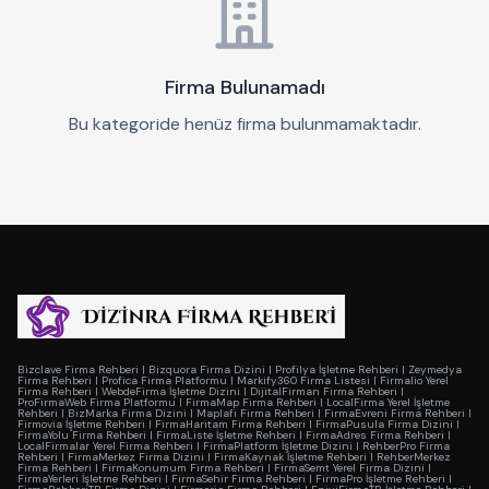
Firma Bulunamadı
Bu kategoride henüz firma bulunmamaktadır.
Bizclave Firma Rehberi
|
Bizquora Firma Dizini
|
Profilya İşletme Rehberi
|
Zeymedya
Firma Rehberi
|
Profica Firma Platformu
|
Markify360 Firma Listesi
|
Firmalio Yerel
Firma Rehberi
|
WebdeFirma İşletme Dizini
|
DijitalFirman Firma Rehberi
|
ProFirmaWeb Firma Platformu
|
FirmaMap Firma Rehberi
|
LocalFirma Yerel İşletme
Rehberi
|
BizMarka Firma Dizini
|
Maplafi Firma Rehberi
|
FirmaEvreni Firma Rehberi
|
Firmovia İşletme Rehberi
|
FirmaHaritam Firma Rehberi
|
FirmaPusula Firma Dizini
|
FirmaYolu Firma Rehberi
|
FirmaListe İşletme Rehberi
|
FirmaAdres Firma Rehberi
|
LocalFirmalar Yerel Firma Rehberi
|
FirmaPlatform İşletme Dizini
|
RehberPro Firma
Rehberi
|
FirmaMerkez Firma Dizini
|
FirmaKaynak İşletme Rehberi
|
RehberMerkez
Firma Rehberi
|
FirmaKonumum Firma Rehberi
|
FirmaSemt Yerel Firma Dizini
|
FirmaYerleri İşletme Rehberi
|
FirmaSehir Firma Rehberi
|
FirmaPro İşletme Rehberi
|