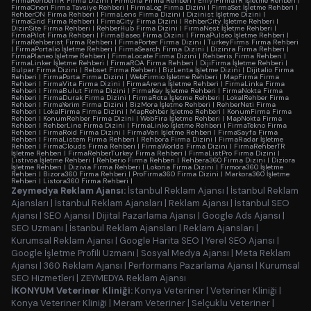
FirmaRehberiTR Firma Dizini
|
Firmoria Firma Rehberi
|
EniyiFirmaTR İşletme Rehberi
|
FirmaOneri Firma Tavsiye Rehberi
|
FirmaLog Firma Dizini
|
FirmaSet İşletme Rehberi
|
RehberON Firma Rehberi
|
FirmaLens Firma Dizini
|
Dizinist İşletme Dizini
|
FirmaGrid Firma Rehberi
|
FirmaCity Firma Dizini
|
RehberCity İşletme Rehberi
|
DizinSite Firma Rehberi
|
RehberHub Firma Dizini
|
FirmaNest İşletme Rehberi
|
FirmaPilot Firma Rehberi
|
FirmaBaseo Firma Dizini
|
FirmaPulseo İşletme Rehberi
|
FirmaRehberist Firma Rehberi
|
FirmaPorter Firma Dizini
|
TurkeyFirms Firma Rehberi
|
FirmaPortalio İşletme Rehberi
|
FirmaSearch Firma Dizini
|
Dizinra Firma Rehberi
|
FirmaPlaneo İşletme Rehberi
|
FirmaLocate Firma Dizini
|
Rehberis Firma Rehberi
|
FirmaLinker İşletme Rehberi
|
FirmaROA Firma Rehberi
|
DijiFirma İşletme Rehberi
|
Bulpar Firma Dizini
|
Rebset Firma Rehberi
|
BizLenta İşletme Dizini
|
Dijitalio Firma
Rehberi
|
FirmaPorta Firma Dizini
|
WebFirmio İşletme Rehberi
|
MapFirma Firma
Rehberi
|
FirmaVita Firma Dizini
|
FirmaArena İşletme Rehberi
|
FirmaLinka Firma
Rehberi
|
FirmaBulut Firma Dizini
|
FirmaKey İşletme Rehberi
|
FirmaNokta Firma
Rehberi
|
FirmaDurak Firma Dizini
|
FirmaRota İşletme Rehberi
|
LokalRehber Firma
Rehberi
|
FirmaYerim Firma Dizini
|
BizMora İşletme Rehberi
|
RehberNeti Firma
Rehberi
|
LokalFirma Firma Dizini
|
MapRehber İşletme Rehberi
|
KonumFirma Firma
Rehberi
|
KonumRehber Firma Dizini
|
WebFira İşletme Rehberi
|
MapNokta Firma
Rehberi
|
RehberLine Firma Dizini
|
FirmaLinko İşletme Rehberi
|
FirmaTekno Firma
Rehberi
|
FirmaRoid Firma Dizini
|
FirmaVeri İşletme Rehberi
|
FirmaSayfa Firma
Rehberi
|
FirmaListem Firma Rehberi
|
Rehbora Firma Dizini
|
FirmaRadar İşletme
Rehberi
|
FirmaClouds Firma Rehberi
|
FirmaWorlds Firma Dizini
|
FirmaRehberTR
İşletme Rehberi
|
FirmaRehberTurkey Firma Rehberi
|
FirmaListPro Firma Dizini
|
Listivoa İşletme Rehberi
|
Rehberio Firma Rehberi
|
Rehbera360 Firma Dizini
|
Diziora
İşletme Rehberi
|
Dizivia Firma Rehberi
|
Lokoria Firma Dizini
|
Firmora360 İşletme
Rehberi
|
Bizora360 Firma Rehberi
|
ProFirma360 Firma Dizini
|
Markora360 İşletme
Rehberi
|
Listora360 Firma Rehberi
|
Zeymedya Reklam Ajansı:
İstanbul Reklam Ajansı
|
İstanbul Reklam
Ajansları
|
İstanbul Reklam Ajansları
|
Reklam Ajansı
|
İstanbul SEO
Ajansı
|
SEO Ajansı
|
Dijital Pazarlama Ajansı
|
Google Ads Ajansı
|
SEO Uzmanı
|
İstanbul Reklam Ajansları
|
Reklam Ajansları
|
Kurumsal Reklam Ajansı
|
Google Harita SEO
|
Yerel SEO Ajansı
|
Google İşletme Profili Uzmanı
|
Sosyal Medya Ajansı
|
Meta Reklam
Ajansı
|
360 Reklam Ajansı
|
Performans Pazarlama Ajansı
|
Kurumsal
SEO Hizmetleri
|
ZEYMEDYA Reklam Ajansı
İKONYUM Veteriner Kliniği:
Konya Veteriner
|
Veteriner Kliniği
|
Konya Veteriner Kliniği
|
Meram Veteriner
|
Selçuklu Veteriner
|