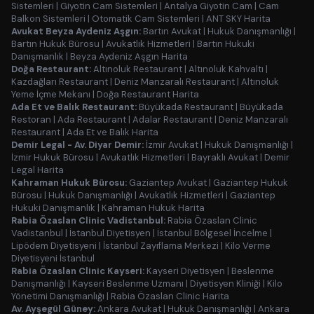
Sistemleri
|
Giyotin Cam Sistemleri
|
Antalya Giyotin Cam
|
Cam
Balkon Sistemleri
|
Otomatik Cam Sistemleri
|
ANT SKY Harita
Avukat Beyza Aydeniz Aşgın:
Bartın Avukat
|
Hukuk Danışmanlığı
|
Bartın Hukuk Bürosu
|
Avukatlık Hizmetleri
|
Bartın Hukuki
Danışmanlık
|
Beyza Aydeniz Aşgın Harita
Doğa Restaurant:
Altınoluk Restaurant
|
Altınoluk Kahvaltı
|
Kazdağları Restaurant
|
Deniz Manzaralı Restaurant
|
Altınoluk
Yeme İçme Mekanı
|
Doğa Restaurant Harita
Ada Et ve Balık Restaurant:
Büyükada Restaurant
|
Büyükada
Restoran
|
Ada Restaurant
|
Adalar Restaurant
|
Deniz Manzaralı
Restaurant
|
Ada Et ve Balık Harita
Demir Legal - Av. Diyar Demir:
İzmir Avukat
|
Hukuk Danışmanlığı
|
İzmir Hukuk Bürosu
|
Avukatlık Hizmetleri
|
Bayraklı Avukat
|
Demir
Legal Harita
Kahraman Hukuk Bürosu:
Gaziantep Avukat
|
Gaziantep Hukuk
Bürosu
|
Hukuk Danışmanlığı
|
Avukatlık Hizmetleri
|
Gaziantep
Hukuki Danışmanlık
|
Kahraman Hukuk Harita
Rabia Özaslan Clinic Vadistanbul:
Rabia Özaslan Clinic
Vadistanbul
|
İstanbul Diyetisyen
|
İstanbul Bölgesel İncelme
|
Lipödem Diyetisyeni
|
İstanbul Zayıflama Merkezi
|
Kilo Verme
Diyetisyeni İstanbul
Rabia Özaslan Clinic Kayseri:
Kayseri Diyetisyen
|
Beslenme
Danışmanlığı
|
Kayseri Beslenme Uzmanı
|
Diyetisyen Kliniği
|
Kilo
Yönetimi Danışmanlığı
|
Rabia Özaslan Clinic Harita
Av. Ayşegül Güney:
Ankara Avukat
|
Hukuk Danışmanlığı
|
Ankara