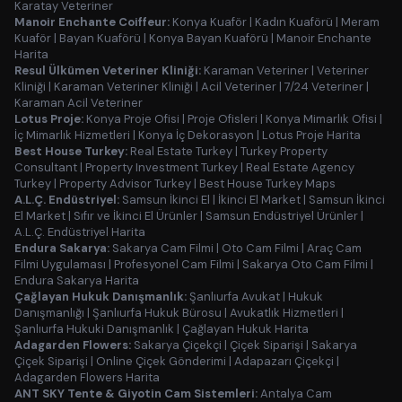
Karatay Veteriner
Manoir Enchante Coiffeur:
Konya Kuaför
|
Kadın Kuaförü
|
Meram
Kuaför
|
Bayan Kuaförü
|
Konya Bayan Kuaförü
|
Manoir Enchante
Harita
Resul Ülkümen Veteriner Kliniği:
Karaman Veteriner
|
Veteriner
Kliniği
|
Karaman Veteriner Kliniği
|
Acil Veteriner
|
7/24 Veteriner
|
Karaman Acil Veteriner
Lotus Proje:
Konya Proje Ofisi
|
Proje Ofisleri
|
Konya Mimarlık Ofisi
|
İç Mimarlık Hizmetleri
|
Konya İç Dekorasyon
|
Lotus Proje Harita
Best House Turkey:
Real Estate Turkey
|
Turkey Property
Consultant
|
Property Investment Turkey
|
Real Estate Agency
Turkey
|
Property Advisor Turkey
|
Best House Turkey Maps
A.L.Ç. Endüstriyel:
Samsun İkinci El
|
İkinci El Market
|
Samsun İkinci
El Market
|
Sıfır ve İkinci El Ürünler
|
Samsun Endüstriyel Ürünler
|
A.L.Ç. Endüstriyel Harita
Endura Sakarya:
Sakarya Cam Filmi
|
Oto Cam Filmi
|
Araç Cam
Filmi Uygulaması
|
Profesyonel Cam Filmi
|
Sakarya Oto Cam Filmi
|
Endura Sakarya Harita
Çağlayan Hukuk Danışmanlık:
Şanlıurfa Avukat
|
Hukuk
Danışmanlığı
|
Şanlıurfa Hukuk Bürosu
|
Avukatlık Hizmetleri
|
Şanlıurfa Hukuki Danışmanlık
|
Çağlayan Hukuk Harita
Adagarden Flowers:
Sakarya Çiçekçi
|
Çiçek Siparişi
|
Sakarya
Çiçek Siparişi
|
Online Çiçek Gönderimi
|
Adapazarı Çiçekçi
|
Adagarden Flowers Harita
ANT SKY Tente & Giyotin Cam Sistemleri:
Antalya Cam