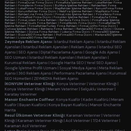
Rehberi
|
FirmaDurak Firma Dizini
|
FirmaRota İşletme Rehberi
|
LokalRehber Firma
Rehberi
|
FirmaYerim Firma Dizini
|
BizMora İşletme Rehberi
|
RehberNeti Firma
Rehberi
|
LokalFirma Firma Dizini
|
MapRehber İşletme Rehberi
|
KonumFirma Firma
Rehberi
|
KonumRehber Firma Dizini
|
WebFira İşletme Rehberi
|
MapNokta Firma
Rehberi
|
RehberLine Firma Dizini
|
FirmaLinko İşletme Rehberi
|
FirmaTekno Firma
Rehberi
|
FirmaRoid Firma Dizini
|
FirmaVeri İşletme Rehberi
|
FirmaSayfa Firma
Rehberi
|
FirmaListem Firma Rehberi
|
Rehbora Firma Dizini
|
FirmaRadar İşletme
Rehberi
|
FirmaClouds Firma Rehberi
|
FirmaWorlds Firma Dizini
|
FirmaRehberTR
İşletme Rehberi
|
FirmaRehberTurkey Firma Rehberi
|
FirmaListPro Firma Dizini
|
Listivoa İşletme Rehberi
|
Rehberio Firma Rehberi
|
Rehbera360 Firma Dizini
|
Diziora
İşletme Rehberi
|
Dizivia Firma Rehberi
|
Lokoria Firma Dizini
|
Firmora360 İşletme
Rehberi
|
Bizora360 Firma Rehberi
|
ProFirma360 Firma Dizini
|
Markora360 İşletme
Rehberi
|
Listora360 Firma Rehberi
|
Zeymedya Reklam Ajansı:
İstanbul Reklam Ajansı
|
İstanbul Reklam
Ajansları
|
İstanbul Reklam Ajansları
|
Reklam Ajansı
|
İstanbul SEO
Ajansı
|
SEO Ajansı
|
Dijital Pazarlama Ajansı
|
Google Ads Ajansı
|
SEO Uzmanı
|
İstanbul Reklam Ajansları
|
Reklam Ajansları
|
Kurumsal Reklam Ajansı
|
Google Harita SEO
|
Yerel SEO Ajansı
|
Google İşletme Profili Uzmanı
|
Sosyal Medya Ajansı
|
Meta Reklam
Ajansı
|
360 Reklam Ajansı
|
Performans Pazarlama Ajansı
|
Kurumsal
SEO Hizmetleri
|
ZEYMEDYA Reklam Ajansı
İKONYUM Veteriner Kliniği:
Konya Veteriner
|
Veteriner Kliniği
|
Konya Veteriner Kliniği
|
Meram Veteriner
|
Selçuklu Veteriner
|
Karatay Veteriner
Manoir Enchante Coiffeur:
Konya Kuaför
|
Kadın Kuaförü
|
Meram
Kuaför
|
Bayan Kuaförü
|
Konya Bayan Kuaförü
|
Manoir Enchante
Harita
Resul Ülkümen Veteriner Kliniği:
Karaman Veteriner
|
Veteriner
Kliniği
|
Karaman Veteriner Kliniği
|
Acil Veteriner
|
7/24 Veteriner
|
Karaman Acil Veteriner