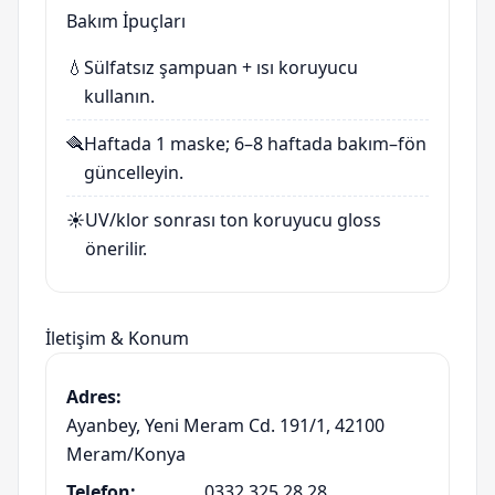
Bakım İpuçları
💧
Sülfatsız şampuan + ısı koruyucu
kullanın.
🪮
Haftada 1 maske; 6–8 haftada bakım–fön
güncelleyin.
☀️
UV/klor sonrası ton koruyucu gloss
önerilir.
İletişim & Konum
Adres:
Ayanbey, Yeni Meram Cd. 191/1, 42100
Meram/Konya
Telefon:
0332 325 28 28