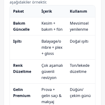
aşağıdakiler örnektir.
Paket
İçerik
Kullanım
Bakım
Kesim +
Mevsimsel
Güncelle
bakım + fön
yenilenme
Işıltı
Balayage/o
Doğal ışıltı
mbre + plex
+ gloss
Renk
Çok aşamalı
Ton/lekede
Düzeltme
güvenli
düzeltme
revizyon
Gelin
Prova +
Düğün/
Premium
gelin saçı &
çekim günü
makyaj