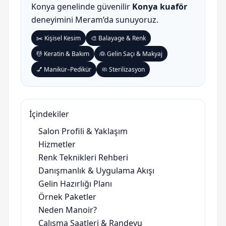
Konya genelinde güvenilir
Konya kuaför
deneyimini Meram’da sunuyoruz.
✂️ Kişisel Kesim
🎨 Balayage & Renk
💆 Keratin & Bakım
👰 Gelin Saçı & Makyaj
💅 Manikür–Pedikür
🧼 Sterilizasyon
İçindekiler
Salon Profili & Yaklaşım
Hizmetler
Renk Teknikleri Rehberi
Danışmanlık & Uygulama Akışı
Gelin Hazırlığı Planı
Örnek Paketler
Neden Manoir?
Çalışma Saatleri & Randevu