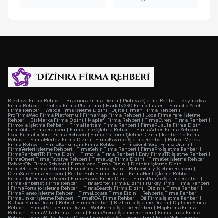
Bizclave Firma Rehberi
|
Bizquora Firma Dizini
|
Profilya İşletme Rehberi
|
Zeymedya
Firma Rehberi
|
Profica Firma Platformu
|
Markify360 Firma Listesi
|
Firmalio Yerel
Firma Rehberi
|
WebdeFirma İşletme Dizini
|
DijitalFirman Firma Rehberi
|
ProFirmaWeb Firma Platformu
|
FirmaMap Firma Rehberi
|
LocalFirma Yerel İşletme
Rehberi
|
BizMarka Firma Dizini
|
Maplafi Firma Rehberi
|
FirmaEvreni Firma Rehberi
|
Firmovia İşletme Rehberi
|
FirmaHaritam Firma Rehberi
|
FirmaPusula Firma Dizini
|
FirmaYolu Firma Rehberi
|
FirmaListe İşletme Rehberi
|
FirmaAdres Firma Rehberi
|
LocalFirmalar Yerel Firma Rehberi
|
FirmaPlatform İşletme Dizini
|
RehberPro Firma
Rehberi
|
FirmaMerkez Firma Dizini
|
FirmaKaynak İşletme Rehberi
|
RehberMerkez
Firma Rehberi
|
FirmaKonumum Firma Rehberi
|
FirmaSemt Yerel Firma Dizini
|
FirmaYerleri İşletme Rehberi
|
FirmaSehir Firma Rehberi
|
FirmaPro İşletme Rehberi
|
FirmaRehberiTR Firma Dizini
|
Firmoria Firma Rehberi
|
EniyiFirmaTR İşletme Rehberi
|
FirmaOneri Firma Tavsiye Rehberi
|
FirmaLog Firma Dizini
|
FirmaSet İşletme Rehberi
|
RehberON Firma Rehberi
|
FirmaLens Firma Dizini
|
Dizinist İşletme Dizini
|
FirmaGrid Firma Rehberi
|
FirmaCity Firma Dizini
|
RehberCity İşletme Rehberi
|
DizinSite Firma Rehberi
|
RehberHub Firma Dizini
|
FirmaNest İşletme Rehberi
|
FirmaPilot Firma Rehberi
|
FirmaBaseo Firma Dizini
|
FirmaPulseo İşletme Rehberi
|
FirmaRehberist Firma Rehberi
|
FirmaPorter Firma Dizini
|
TurkeyFirms Firma Rehberi
|
FirmaPortalio İşletme Rehberi
|
FirmaSearch Firma Dizini
|
Dizinra Firma Rehberi
|
FirmaPlaneo İşletme Rehberi
|
FirmaLocate Firma Dizini
|
Rehberis Firma Rehberi
|
FirmaLinker İşletme Rehberi
|
FirmaROA Firma Rehberi
|
DijiFirma İşletme Rehberi
|
Bulpar Firma Dizini
|
Rebset Firma Rehberi
|
BizLenta İşletme Dizini
|
Dijitalio Firma
Rehberi
|
FirmaPorta Firma Dizini
|
WebFirmio İşletme Rehberi
|
MapFirma Firma
Rehberi
|
FirmaVita Firma Dizini
|
FirmaArena İşletme Rehberi
|
FirmaLinka Firma
Rehberi
|
FirmaBulut Firma Dizini
|
FirmaKey İşletme Rehberi
|
FirmaNokta Firma