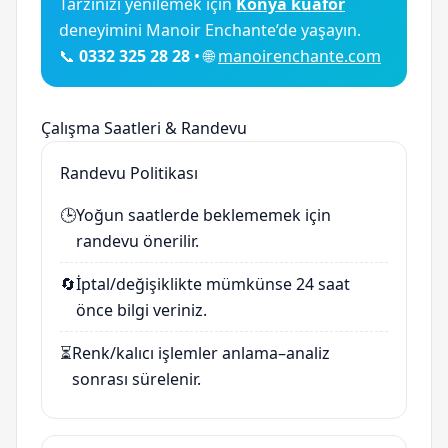
Tarzınızı yenilemek için
Konya kuaför
deneyimini Manoir Enchante’de yaşayın.
📞
0332 325 28 28
• 🌐
manoirenchante.com
Çalışma Saatleri & Randevu
Randevu Politikası
🕒
Yoğun saatlerde beklememek için
randevu önerilir.
🔄
İptal/değişiklikte mümkünse 24 saat
önce bilgi veriniz.
⏳
Renk/kalıcı işlemler anlama–analiz
sonrası sürelenir.