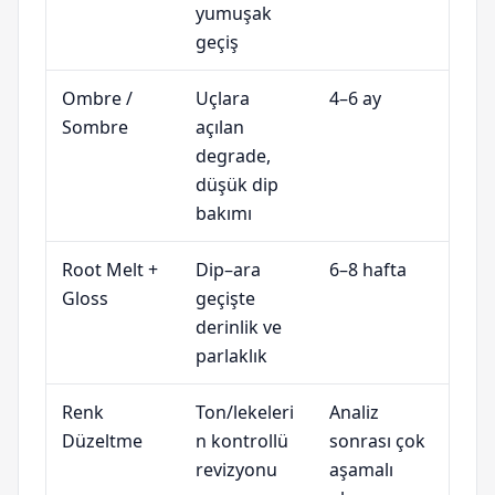
yumuşak
geçiş
Ombre /
Uçlara
4–6 ay
Sombre
açılan
degrade,
düşük dip
bakımı
Root Melt +
Dip–ara
6–8 hafta
Gloss
geçişte
derinlik ve
parlaklık
Renk
Ton/lekeleri
Analiz
Düzeltme
n kontrollü
sonrası çok
revizyonu
aşamalı