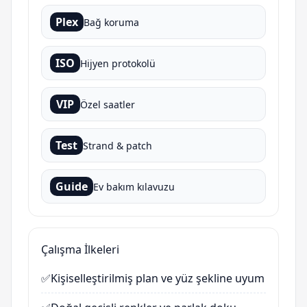
Plex
Bağ koruma
ISO
Hijyen protokolü
VIP
Özel saatler
Test
Strand & patch
Guide
Ev bakım kılavuzu
Çalışma İlkeleri
✅
Kişiselleştirilmiş plan ve yüz şekline uyum