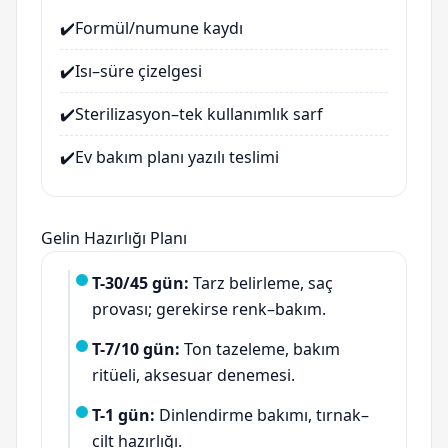
✔️
Formül/numune kaydı
✔️
Isı–süre çizelgesi
✔️
Sterilizasyon–tek kullanımlık sarf
✔️
Ev bakım planı yazılı teslimi
Gelin Hazırlığı Planı
T-30/45 gün:
Tarz belirleme, saç
provası; gerekirse renk–bakım.
T-7/10 gün:
Ton tazeleme, bakım
ritüeli, aksesuar denemesi.
T-1 gün:
Dinlendirme bakımı, tırnak–
cilt hazırlığı.