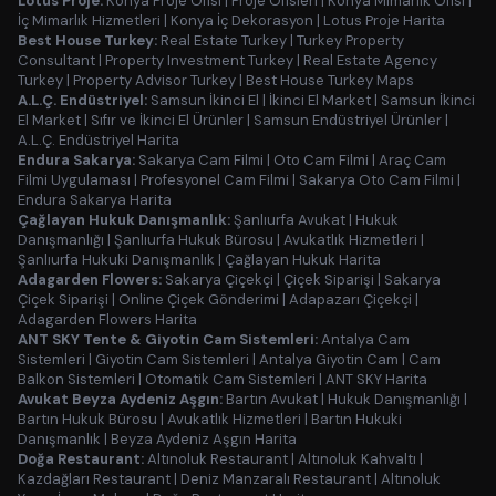
Lotus Proje:
Konya Proje Ofisi
|
Proje Ofisleri
|
Konya Mimarlık Ofisi
|
İç Mimarlık Hizmetleri
|
Konya İç Dekorasyon
|
Lotus Proje Harita
Best House Turkey:
Real Estate Turkey
|
Turkey Property
Consultant
|
Property Investment Turkey
|
Real Estate Agency
Turkey
|
Property Advisor Turkey
|
Best House Turkey Maps
A.L.Ç. Endüstriyel:
Samsun İkinci El
|
İkinci El Market
|
Samsun İkinci
El Market
|
Sıfır ve İkinci El Ürünler
|
Samsun Endüstriyel Ürünler
|
A.L.Ç. Endüstriyel Harita
Endura Sakarya:
Sakarya Cam Filmi
|
Oto Cam Filmi
|
Araç Cam
Filmi Uygulaması
|
Profesyonel Cam Filmi
|
Sakarya Oto Cam Filmi
|
Endura Sakarya Harita
Çağlayan Hukuk Danışmanlık:
Şanlıurfa Avukat
|
Hukuk
Danışmanlığı
|
Şanlıurfa Hukuk Bürosu
|
Avukatlık Hizmetleri
|
Şanlıurfa Hukuki Danışmanlık
|
Çağlayan Hukuk Harita
Adagarden Flowers:
Sakarya Çiçekçi
|
Çiçek Siparişi
|
Sakarya
Çiçek Siparişi
|
Online Çiçek Gönderimi
|
Adapazarı Çiçekçi
|
Adagarden Flowers Harita
ANT SKY Tente & Giyotin Cam Sistemleri:
Antalya Cam
Sistemleri
|
Giyotin Cam Sistemleri
|
Antalya Giyotin Cam
|
Cam
Balkon Sistemleri
|
Otomatik Cam Sistemleri
|
ANT SKY Harita
Avukat Beyza Aydeniz Aşgın:
Bartın Avukat
|
Hukuk Danışmanlığı
|
Bartın Hukuk Bürosu
|
Avukatlık Hizmetleri
|
Bartın Hukuki
Danışmanlık
|
Beyza Aydeniz Aşgın Harita
Doğa Restaurant:
Altınoluk Restaurant
|
Altınoluk Kahvaltı
|
Kazdağları Restaurant
|
Deniz Manzaralı Restaurant
|
Altınoluk