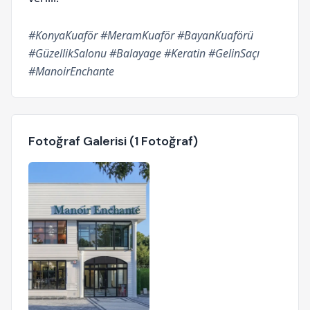
#KonyaKuaför #MeramKuaför #BayanKuaförü
#GüzellikSalonu #Balayage #Keratin #GelinSaçı
#ManoirEnchante
Fotoğraf Galerisi (1 Fotoğraf)