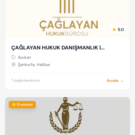
5.0
ÇAĞLAYAN HUKUK DANIŞMANLIK |
ŞANLIURFA AVUKAT
Avukat
Şanlıurfa, Haliliye
İncele →
7 değerlendirme
⭐ Premium